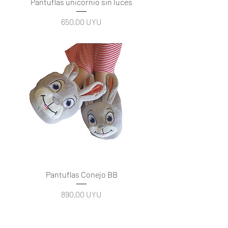
Pantuflas unicornio sin luces
Precio
650,00 UYU
Pantuflas Conejo BB
Precio
890,00 UYU