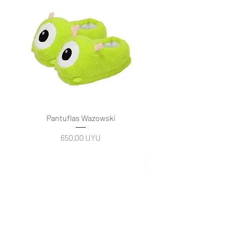
Pantuflas Wazowski
Precio
650,00 UYU