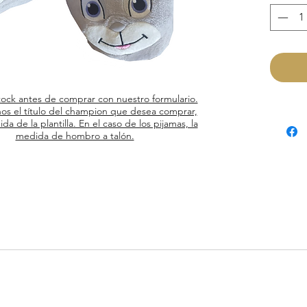
tock antes de comprar con nuestro formulario.
os el título del champion que desea comprar,
ida de la plantilla. En el caso de los pijamas, la
medida de hombro a talón.