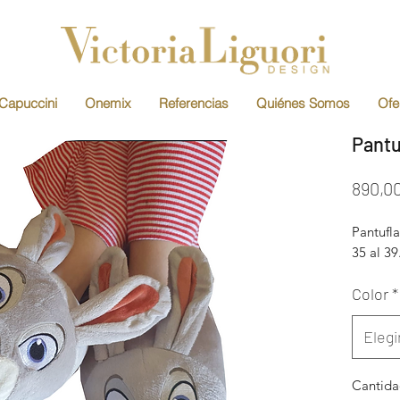
Capuccini
Onemix
Referencias
Quiénes Somos
Ofe
Pantu
890,0
Pantufla
35 al 39
Color
*
Elegi
Cantid