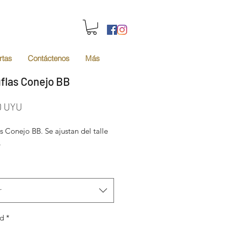
rtas
Contáctenos
Más
flas Conejo BB
Precio
0 UYU
s Conejo BB. Se ajustan del talle
.
r
ad
*