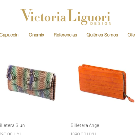
Capuccini
Onemix
Referencias
Quiénes Somos
Ofe
Vista rápida
Vista rápida
illetera Blun
Billetera Ange
recio
Precio
890,00 UYU
1890,00 UYU