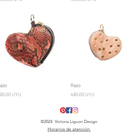
Vista rápida
Vista rápida
azo
Razo
recio
Precio
90,00 UYU
490,00 UYU
©2024 Victoria Liguori Design
Horarios de atención: