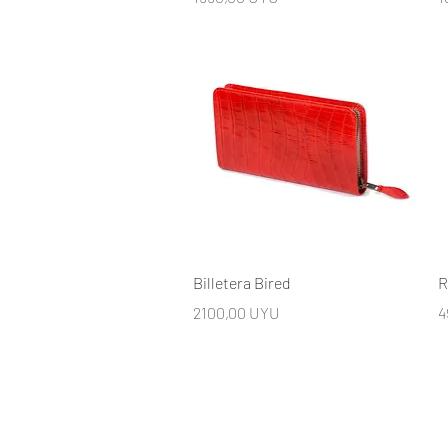
Vista rápida
Billetera Bired
R
Precio
P
2100,00 UYU
4