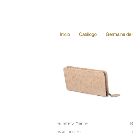
Inicio
Catálogo
Germaine de 
Vista rápida
Billetera Mecre
B
Precio
P
1990,00 UYU
1