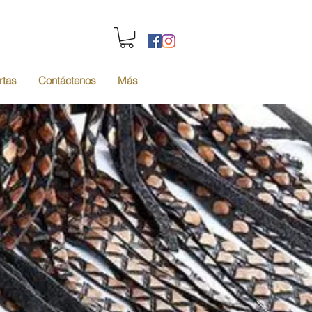
rtas
Contáctenos
Más
eras