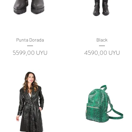
Vista rápida
Vista rápida
Punta Dorada
Black
Precio
Precio
5599,00 UYU
4590,00 UYU