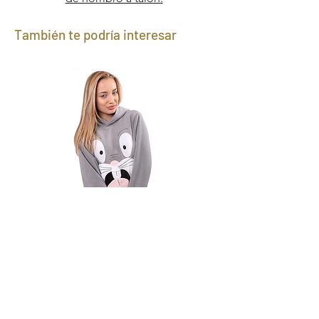
También te podría interesar
Canguro Bugs Bunny
Precio
1590,00 UYU