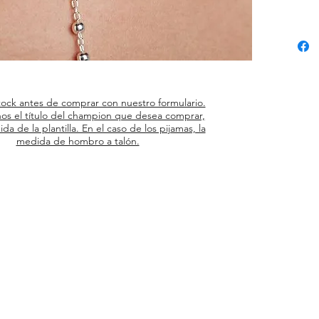
tock antes de comprar con nuestro formulario.
os el título del champion que desea comprar,
ida de la plantilla. En el caso de los pijamas, la
medida de hombro a talón.