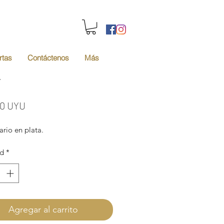
rtas
Contáctenos
Más
r
Precio
00 UYU
ario en plata.
ad
*
Agregar al carrito