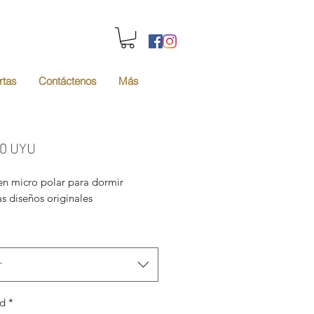
rtas
Contáctenos
Más
Precio
00 UYU
en micro polar para dormir
as diseños originales
r
ad
*