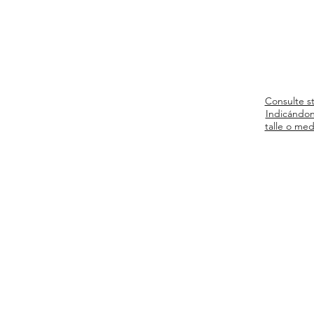
Consulte s
Indicándon
talle o med