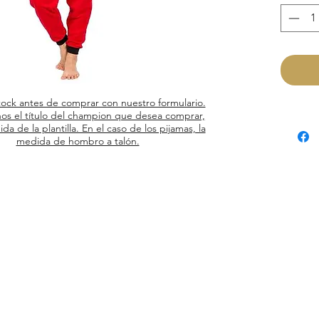
tock antes de comprar con nuestro formulario.
os el título del champion que desea comprar,
ida de la plantilla. En el caso de los pijamas, la
medida de hombro a talón.