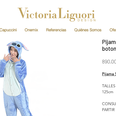
Capuccini
Onemix
Referencias
Quiénes Somos
Ofe
Pijam
boto
890,0
Pijama S
TALLES 
125cm
CONSUL
PARTIR 