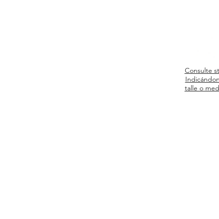
Consulte s
Indicándon
talle o med