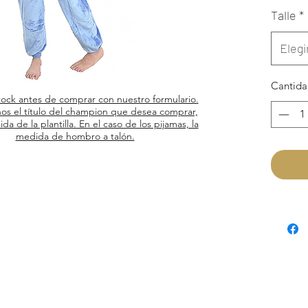
Talle
*
Medidas
S 132c
Elegi
M 142c
Cantid
tock antes de comprar con nuestro formulario.
L 153c
os el título del champion que desea comprar,
ida de la plantilla. En el caso de los pijamas, la
medida de hombro a talón.
La refe
del hom