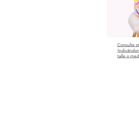
Consulte s
Indicándon
talle o med