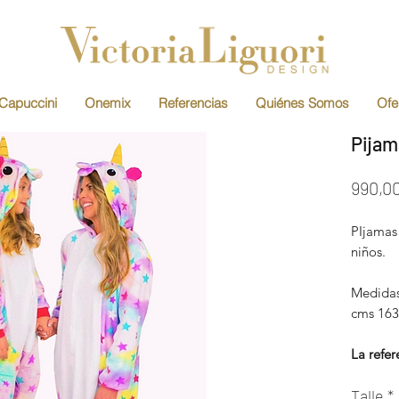
Capuccini
Onemix
Referencias
Quiénes Somos
Ofe
Pijam
990,0
PIjamas 
niños.
Medidas
cms 163
La refe
del hom
Talle
*