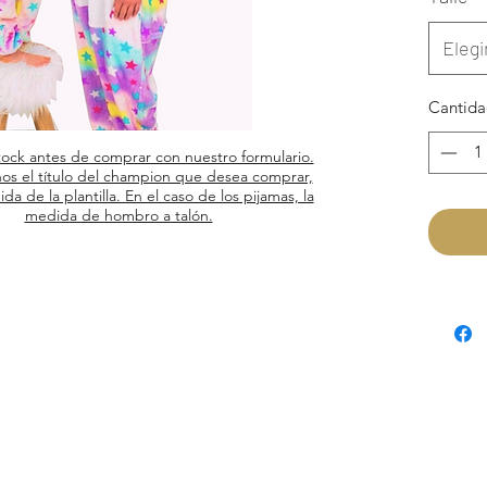
Elegi
Cantid
tock antes de comprar con nuestro formulario.
os el título del champion que desea comprar,
ida de la plantilla. En el caso de los pijamas, la
medida de hombro a talón.