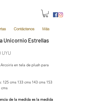
rtas
Contáctenos
Más
a Unicornio Estrellas
Precio
0 UYU
Arcoiris en tela de plush para
: 125 cms 133 cms 143 cms 153
 cms
rencia de la medida es la medida
bro al talón.