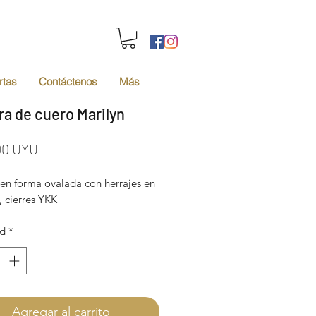
rtas
Contáctenos
Más
ra de cuero Marilyn
Precio
00 UYU
 en forma ovalada con herrajes en
 cierres YKK
ad
*
Agregar al carrito