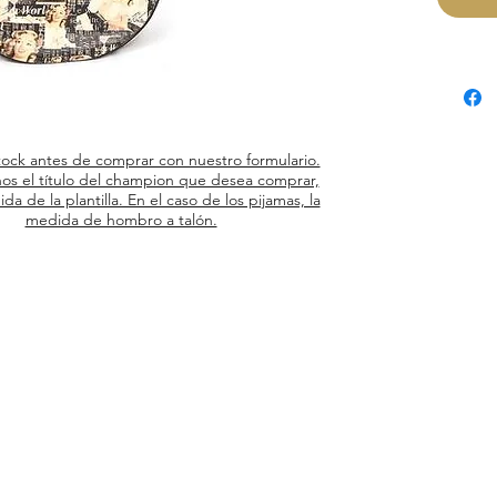
tock antes de comprar con nuestro formulario.
os el título del champion que desea comprar,
ida de la plantilla. En el caso de los pijamas, la
medida de hombro a talón.