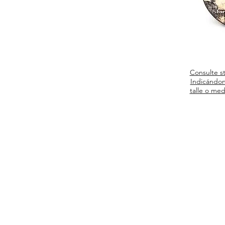
Consulte s
Indicándon
talle o med