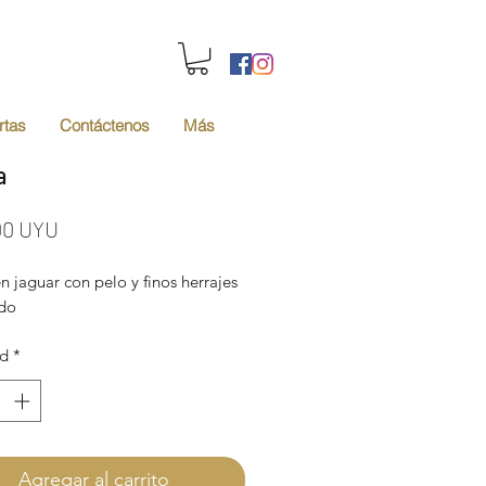
rtas
Contáctenos
Más
a
Precio
00 UYU
n jaguar con pelo y finos herrajes
do
ad
*
Agregar al carrito