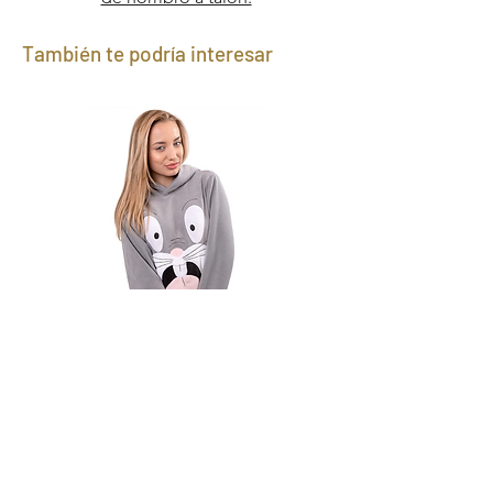
También te podría interesar
Canguro Bugs Bunny
Precio
1590,00 UYU