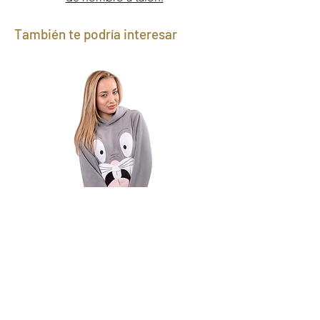
También te podría interesar
Canguro Bugs Bunny
Precio
1590,00 UYU