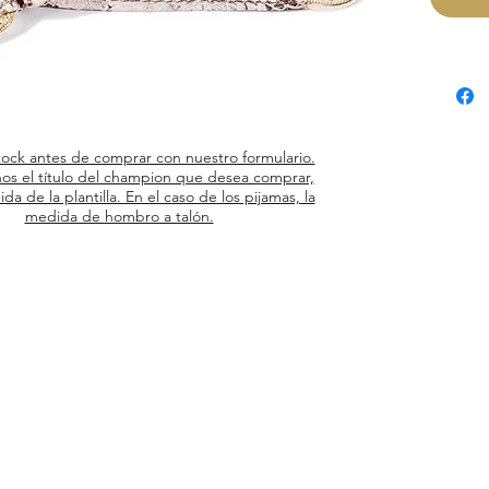
tock antes de comprar con nuestro formulario.
os el título del champion que desea comprar,
ida de la plantilla. En el caso de los pijamas, la
medida de hombro a talón.