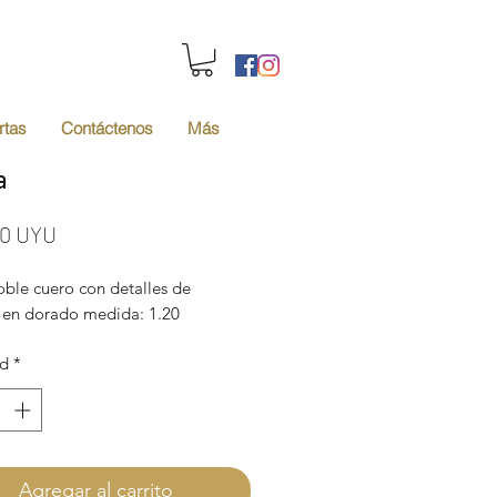
rtas
Contáctenos
Más
a
Precio
00 UYU
oble cuero con detalles de
s en dorado medida: 1.20
ad
*
Agregar al carrito