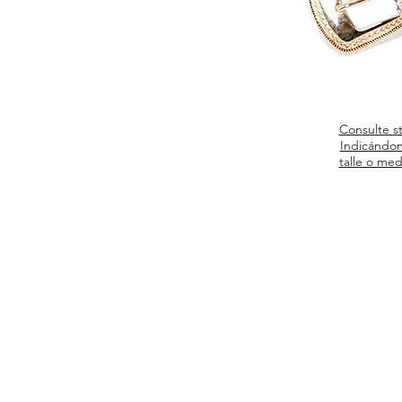
Consulte s
Indicándon
talle o med