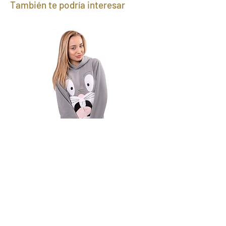
También te podría interesar
Canguro Bugs Bunny
Precio
1590,00 UYU