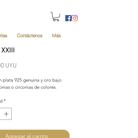
rtas
Contáctenos
Más
 XXIII
Precio
00 UYU
n plata 925 genuina y oro bajo
onias o circonias de colores.
ad
*
Agregar al carrito