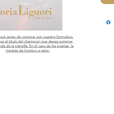
tock antes de comprar con nuestro formulario.
os el título del champion que desea comprar,
ida de la plantilla. En el caso de los pijamas, la
medida de hombro a talón.