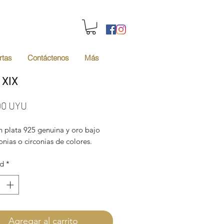
rtas
Contáctenos
Más
 XIX
Precio
00 UYU
n plata 925 genuina y oro bajo
onias o circonias de colores.
ad
*
Agregar al carrito