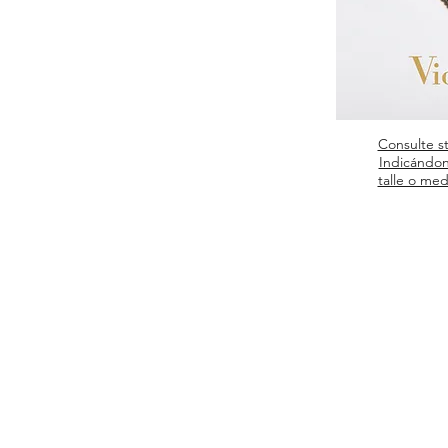
Consulte s
Indicándon
talle o med