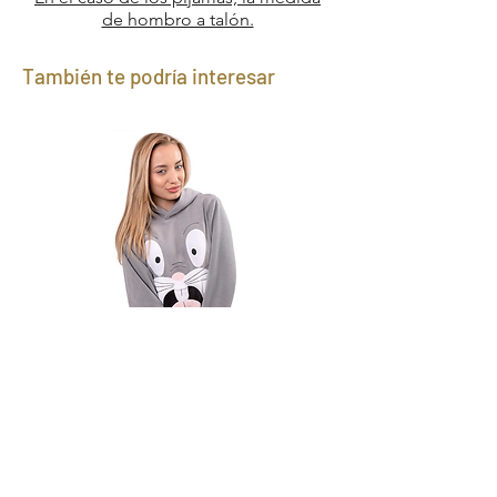
de hombro a talón.
También te podría interesar
Canguro Bugs Bunny
Precio
1590,00 UYU