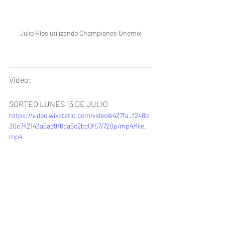
Julio Ríos utilizando Championes Onemix
Video: 
SORTEO LUNES 15 DE JULIO
https://video.wixstatic.com/video/e427fa_f248b
30c742143a6ad9f6ca5c2bc0f57/720p/mp4/file.
mp4